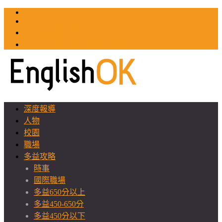
TOEIC
TOEFL
英文教師聯誼會
GEAT 台灣全球化教育推廣協會
深度報導
人物
校園
職場
多益攻略
時事
國際職場
多益650分以上
多益450-650分
多益450分以下