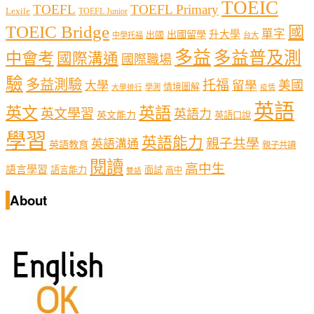
TOEIC
TOEFL
TOEFL Primary
Lexile
TOEFL Junior
TOEIC Bridge
國
單字
出國留學
升大學
出國
中學托福
台大
多益
多益普及測
中會考
國際溝通
國際職場
驗
多益測驗
托福
留學
美國
大學
情境圖解
學測
大學排行
疫情
英語
英文
英語
英文學習
英語力
英文能力
英語口說
學習
英語能力
親子共學
英語溝通
英語教育
親子共讀
閱讀
高中生
語言學習
語言能力
面試
高中
雙語
About