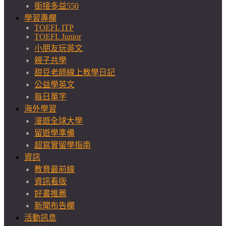
銜接多益550
學習專欄
TOEFL ITP
TOEFL Junior
小朋友玩英文
親子共學
甜豆老師線上教學日記
公益學英文
每日單字
海外學習
漫遊全球大學
留遊學準備
超寫實留學指南
資訊
教育最前線
資訊看版
好書推薦
新聞布告欄
活動訊息