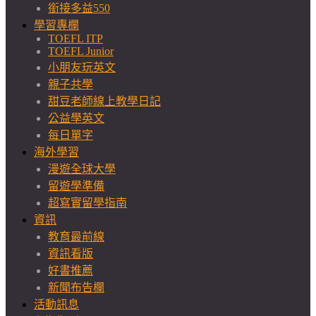
銜接多益550
學習專欄
TOEFL ITP
TOEFL Junior
小朋友玩英文
親子共學
甜豆老師線上教學日記
公益學英文
每日單字
海外學習
漫遊全球大學
留遊學準備
超寫實留學指南
資訊
教育最前線
資訊看版
好書推薦
新聞布告欄
活動訊息