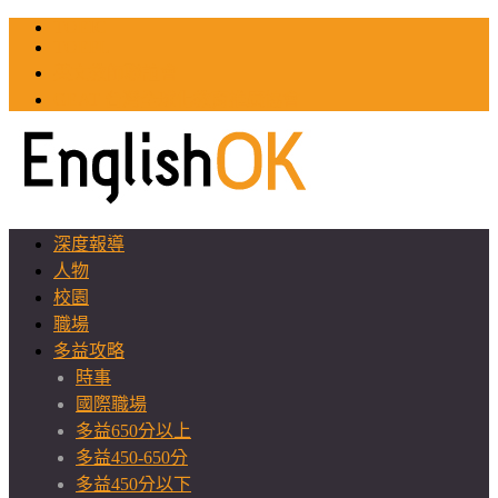
TOEIC
TOEFL
英文教師聯誼會
GEAT 台灣全球化教育推廣協會
深度報導
人物
校園
職場
多益攻略
時事
國際職場
多益650分以上
多益450-650分
多益450分以下