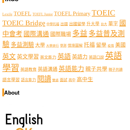
TOEIC
TOEFL
TOEFL Primary
Lexile
TOEFL Junior
TOEIC Bridge
國
單字
出國留學
升大學
出國
中學托福
台大
多益
多益普及測
中會考
國際溝通
國際職場
驗
多益測驗
托福
留學
美國
大學
情境圖解
學測
大學排行
疫情
英語
英文
英語
英文學習
英語力
英文能力
英語口說
學習
英語能力
親子共學
英語溝通
英語教育
親子共讀
閱讀
高中生
語言學習
語言能力
面試
高中
雙語
About