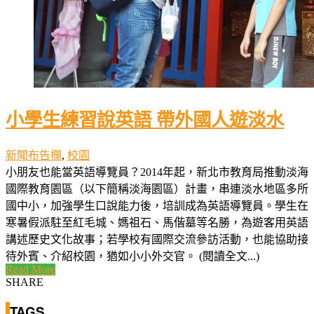
小學生練習說英語 帶外國人遊淡水
新聞布告欄
,
校園
小朋友也能當英語導覽員？2014年起，新北市教育局推動淡海
國際教育園區（以下簡稱淡海園區）計畫，串連淡水地區多所
國中小，加強學生口說能力後，培訓成為英語導覽員。學生在
寒暑假派駐至紅毛城、媽祖石、馬偕墓等名勝，為遊客用英語
講述歷史文化故事；若學校有國際交流參訪活動，也能協助接
待外賓、介紹校園，猶如小小外交官。 (閱讀全文...)
Read More
SHARE
TAGS