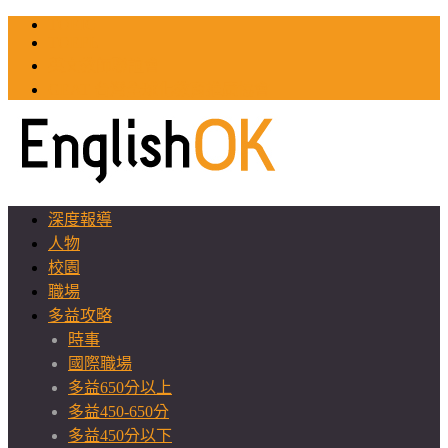
TOEIC
TOEFL
英文教師聯誼會
GEAT 台灣全球化教育推廣協會
深度報導
人物
校園
職場
多益攻略
時事
國際職場
多益650分以上
多益450-650分
多益450分以下