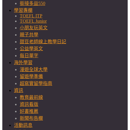
銜接多益550
學習專欄
TOEFL ITP
TOEFL Junior
小朋友玩英文
親子共學
甜豆老師線上教學日記
公益學英文
每日單字
海外學習
漫遊全球大學
留遊學準備
超寫實留學指南
資訊
教育最前線
資訊看版
好書推薦
新聞布告欄
活動訊息