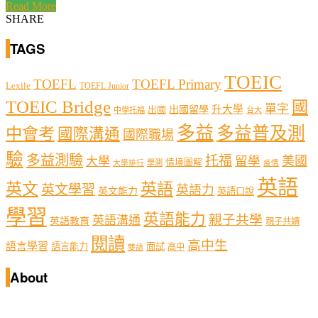
Read More
SHARE
TAGS
TOEIC
TOEFL
TOEFL Primary
Lexile
TOEFL Junior
TOEIC Bridge
國
單字
出國留學
升大學
出國
中學托福
台大
多益
多益普及測
中會考
國際溝通
國際職場
驗
多益測驗
托福
留學
美國
大學
情境圖解
學測
大學排行
疫情
英語
英文
英語
英文學習
英語力
英文能力
英語口說
學習
英語能力
親子共學
英語溝通
英語教育
親子共讀
閱讀
高中生
語言學習
語言能力
面試
高中
雙語
About