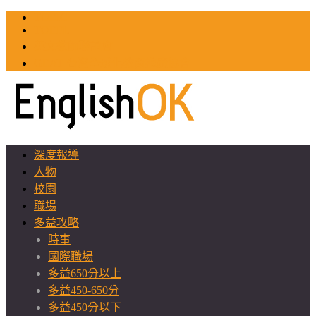
TOEIC
TOEFL
英文教師聯誼會
GEAT 台灣全球化教育推廣協會
深度報導
人物
校園
職場
多益攻略
時事
國際職場
多益650分以上
多益450-650分
多益450分以下