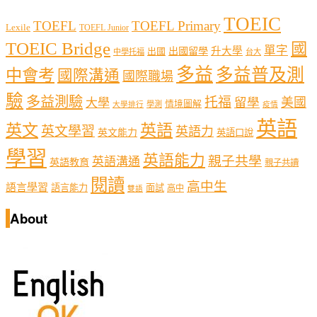
TOEIC
TOEFL
TOEFL Primary
Lexile
TOEFL Junior
TOEIC Bridge
國
單字
出國留學
升大學
出國
中學托福
台大
多益
多益普及測
中會考
國際溝通
國際職場
驗
多益測驗
托福
留學
美國
大學
情境圖解
學測
大學排行
疫情
英語
英文
英語
英文學習
英語力
英文能力
英語口說
學習
英語能力
親子共學
英語溝通
英語教育
親子共讀
閱讀
高中生
語言學習
語言能力
面試
高中
雙語
About