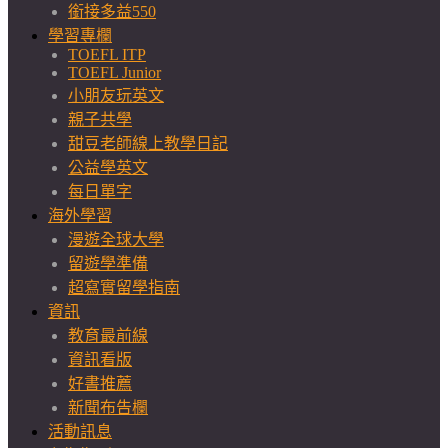
銜接多益550
學習專欄
TOEFL ITP
TOEFL Junior
小朋友玩英文
親子共學
甜豆老師線上教學日記
公益學英文
每日單字
海外學習
漫遊全球大學
留遊學準備
超寫實留學指南
資訊
教育最前線
資訊看版
好書推薦
新聞布告欄
活動訊息