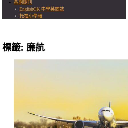
各期期刊
EnglishOK 中學英閱誌
托福小學報
標籤:
廉航