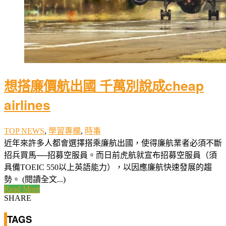
想搭廉價航出國 千萬別說成cheap
airlines
TOP NEWS
,
學習專欄
,
時事
近年來許多人都會選擇搭乘廉航出國，使得廉航業者必須不斷
招兵買馬──招募空服員。而日前虎航就宣布招募空服員（須
具備TOEIC 550以上英語能力），以因應廉航快速發展的趨
勢。 (閱讀全文...)
Read More
SHARE
TAGS