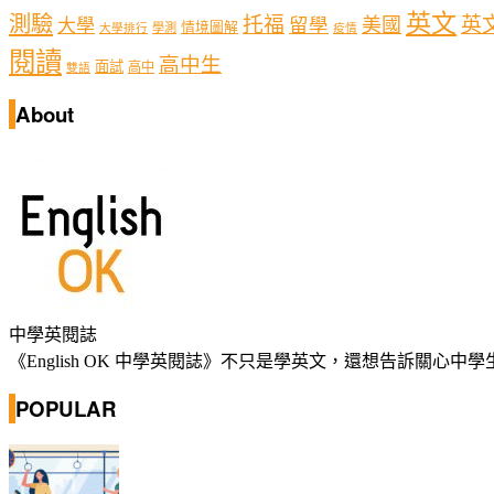
英文
測驗
托福
英
留學
美國
大學
情境圖解
學測
大學排行
疫情
閱讀
高中生
面試
高中
雙語
About
中學英閱誌
《English OK 中學英閱誌》不只是學英文，還想告訴關
POPULAR