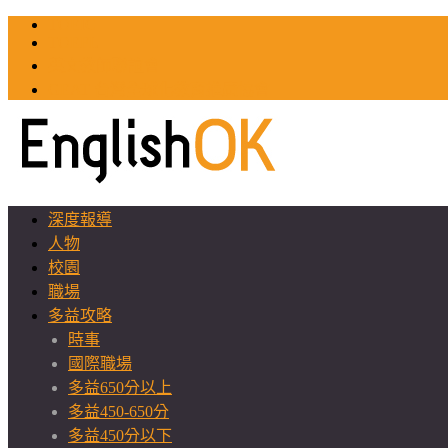
TOEIC
TOEFL
英文教師聯誼會
GEAT 台灣全球化教育推廣協會
深度報導
人物
校園
職場
多益攻略
時事
國際職場
多益650分以上
多益450-650分
多益450分以下