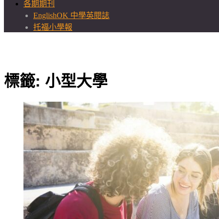
各期期刊
EnglishOK 中學英閱誌
托福小學報
標籤:
小型大學