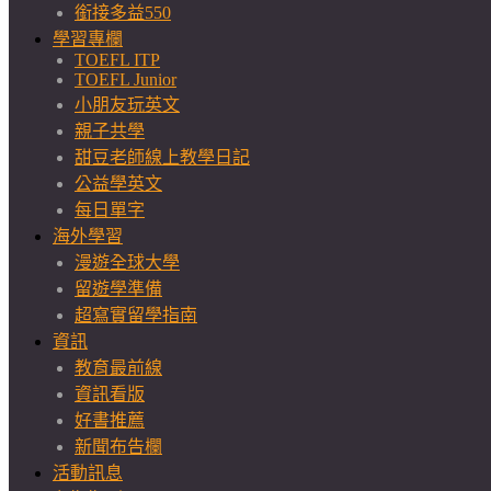
銜接多益550
學習專欄
TOEFL ITP
TOEFL Junior
小朋友玩英文
親子共學
甜豆老師線上教學日記
公益學英文
每日單字
海外學習
漫遊全球大學
留遊學準備
超寫實留學指南
資訊
教育最前線
資訊看版
好書推薦
新聞布告欄
活動訊息