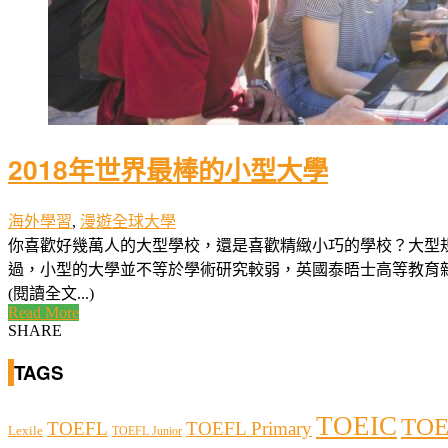
2018年世界最棒的小型大學
海外學習
,
漫遊全球大學
你喜歡好幾萬人的大型學校，還是喜歡精緻小巧的學校？大型
過，小型的大學並不等於學術研究較弱，英國泰晤士高等教育雜
(閱讀全文...)
Read More
SHARE
TAGS
TOEIC
TOE
TOEFL
TOEFL Primary
Lexile
TOEFL Junior