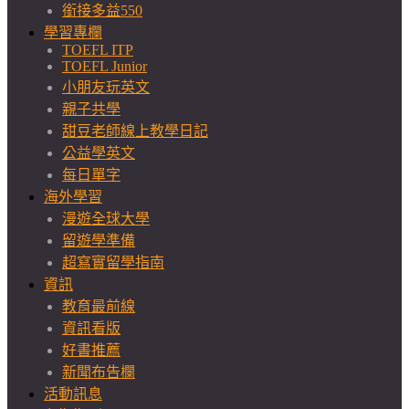
銜接多益550
學習專欄
TOEFL ITP
TOEFL Junior
小朋友玩英文
親子共學
甜豆老師線上教學日記
公益學英文
每日單字
海外學習
漫遊全球大學
留遊學準備
超寫實留學指南
資訊
教育最前線
資訊看版
好書推薦
新聞布告欄
活動訊息