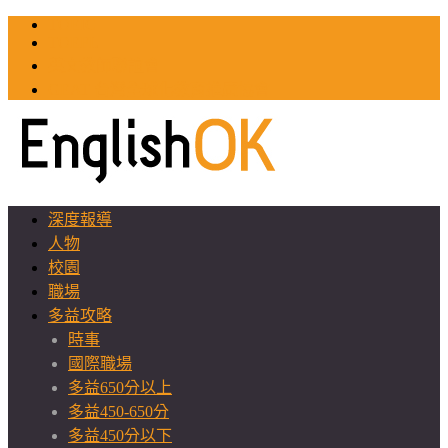
TOEIC
TOEFL
英文教師聯誼會
GEAT 台灣全球化教育推廣協會
深度報導
人物
校園
職場
多益攻略
時事
國際職場
多益650分以上
多益450-650分
多益450分以下