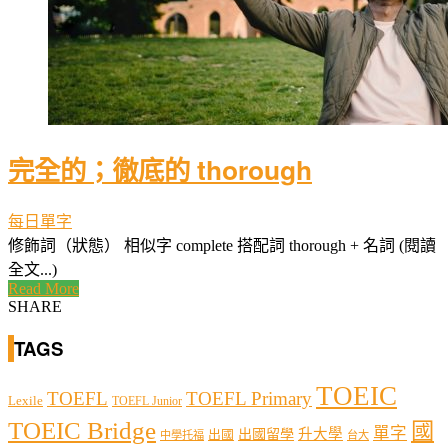
完全的；徹底的 thorough
每日單字
修飾詞（狀態） 相似字 complete 搭配詞 thorough + 名詞 (閱讀
全文...)
Read More
SHARE
TAGS
TOEIC
TOEFL
TOEFL Primary
Lexile
TOEFL Junior
TOEIC Bridge
國
單字
出國留學
升大學
出國
中學托福
台大