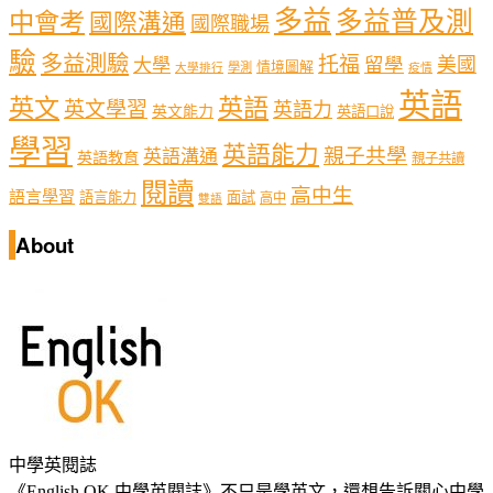
多益
多益普及測
中會考
國際溝通
國際職場
驗
多益測驗
托福
留學
美國
大學
情境圖解
學測
大學排行
疫情
英語
英文
英語
英文學習
英語力
英文能力
英語口說
學習
英語能力
親子共學
英語溝通
英語教育
親子共讀
閱讀
高中生
語言學習
語言能力
面試
高中
雙語
About
中學英閱誌
《English OK 中學英閱誌》不只是學英文，還想告訴關心中學