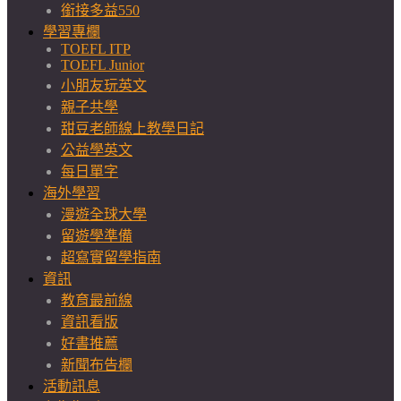
銜接多益550
學習專欄
TOEFL ITP
TOEFL Junior
小朋友玩英文
親子共學
甜豆老師線上教學日記
公益學英文
每日單字
海外學習
漫遊全球大學
留遊學準備
超寫實留學指南
資訊
教育最前線
資訊看版
好書推薦
新聞布告欄
活動訊息