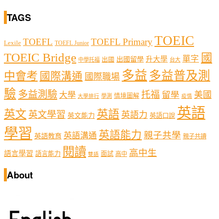
TAGS
TOEIC
TOEFL
TOEFL Primary
Lexile
TOEFL Junior
TOEIC Bridge
國
單字
出國留學
升大學
出國
中學托福
台大
多益
多益普及測
中會考
國際溝通
國際職場
驗
多益測驗
托福
留學
美國
大學
情境圖解
學測
大學排行
疫情
英語
英文
英語
英文學習
英語力
英文能力
英語口說
學習
英語能力
親子共學
英語溝通
英語教育
親子共讀
閱讀
高中生
語言學習
語言能力
面試
高中
雙語
About