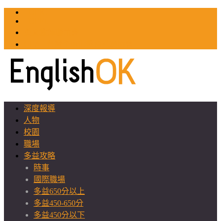
TOEIC
TOEFL
英文教師聯誼會
GEAT 台灣全球化教育推廣協會
深度報導
人物
校園
職場
多益攻略
時事
國際職場
多益650分以上
多益450-650分
多益450分以下