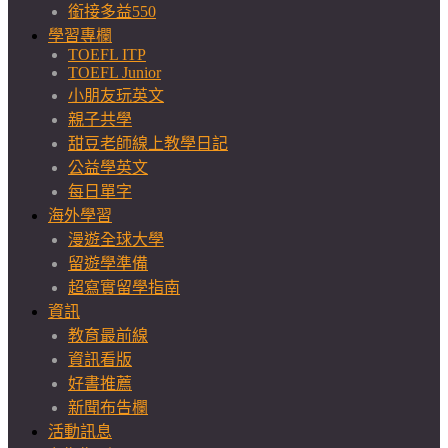
銜接多益550
學習專欄
TOEFL ITP
TOEFL Junior
小朋友玩英文
親子共學
甜豆老師線上教學日記
公益學英文
每日單字
海外學習
漫遊全球大學
留遊學準備
超寫實留學指南
資訊
教育最前線
資訊看版
好書推薦
新聞布告欄
活動訊息