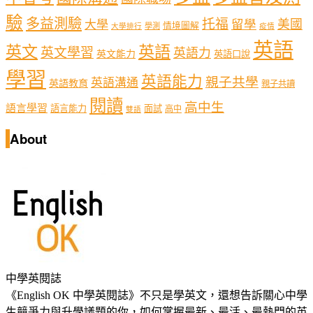
驗
多益測驗
托福
留學
美國
大學
情境圖解
學測
大學排行
疫情
英語
英文
英語
英文學習
英語力
英文能力
英語口說
學習
英語能力
親子共學
英語溝通
英語教育
親子共讀
閱讀
高中生
語言學習
語言能力
面試
高中
雙語
About
中學英閱誌
《English OK 中學英閱誌》不只是學英文，還想告訴關心中學
生競爭力與升學議題的你，如何掌握最新、最活、最熱門的英