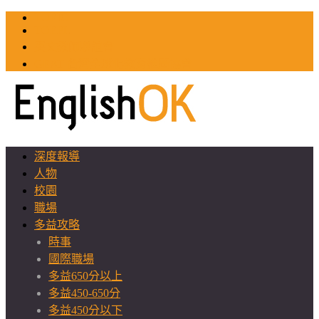
TOEIC
TOEFL
英文教師聯誼會
GEAT 台灣全球化教育推廣協會
深度報導
人物
校園
職場
多益攻略
時事
國際職場
多益650分以上
多益450-650分
多益450分以下