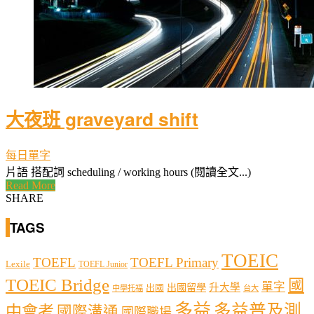
大夜班 graveyard shift
每日單字
片語 搭配詞 scheduling / working hours (閱讀全文...)
Read More
SHARE
TAGS
TOEIC
TOEFL
TOEFL Primary
Lexile
TOEFL Junior
TOEIC Bridge
國
單字
出國留學
升大學
出國
中學托福
台大
多益
多益普及測
中會考
國際溝通
國際職場