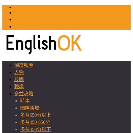
TOEIC
TOEFL
英文教師聯誼會
GEAT 台灣全球化教育推廣協會
深度報導
人物
校園
職場
多益攻略
時事
國際職場
多益650分以上
多益450-650分
多益450分以下