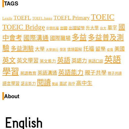
TAGS
TOEIC
TOEFL
TOEFL Primary
Lexile
TOEFL Junior
TOEIC Bridge
國
單字
出國留學
升大學
出國
中學托福
台大
多益
多益普及測
中會考
國際溝通
國際職場
驗
多益測驗
托福
留學
美國
大學
情境圖解
學測
大學排行
疫情
英語
英文
英語
英文學習
英語力
英文能力
英語口說
學習
英語能力
親子共學
英語溝通
英語教育
親子共讀
閱讀
高中生
語言學習
語言能力
面試
高中
雙語
About