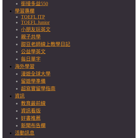
銜接多益550
學習專欄
TOEFL ITP
TOEFL Junior
小朋友玩英文
親子共學
甜豆老師線上教學日記
公益學英文
每日單字
海外學習
漫遊全球大學
留遊學準備
超寫實留學指南
資訊
教育最前線
資訊看版
好書推薦
新聞布告欄
活動訊息