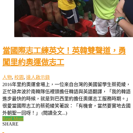
當國際志工練英文！英韓雙聲道，勇
闖里約奧運做志工
人物
,
校園
,
達人啟示錄
2016年里約奧運會場上，一位來自台灣的美國留學生蔡菀綾，
正忙碌奔波於南韓隊伍裡頭擔任韓語與英語翻譯，「我的韓語
進步最快的時候，就是到巴西里約擔任奧運志工服務時期。」
很愛當國際志工的蔡菀綾笑著說：「有機會，當然要實地去國
外朝聖一回呀！」 (閱讀全文...)
Read More
SHARE