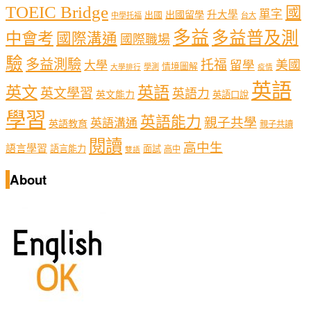
TOEIC Bridge
國
單字
出國留學
升大學
出國
中學托福
台大
多益
多益普及測
中會考
國際溝通
國際職場
驗
多益測驗
托福
留學
美國
大學
情境圖解
學測
大學排行
疫情
英語
英文
英語
英文學習
英語力
英文能力
英語口說
學習
英語能力
親子共學
英語溝通
英語教育
親子共讀
閱讀
高中生
語言學習
語言能力
面試
高中
雙語
About