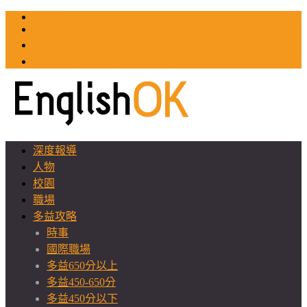
TOEIC
TOEFL
英文教師聯誼會
GEAT 台灣全球化教育推廣協會
深度報導
人物
校園
職場
多益攻略
時事
國際職場
多益650分以上
多益450-650分
多益450分以下