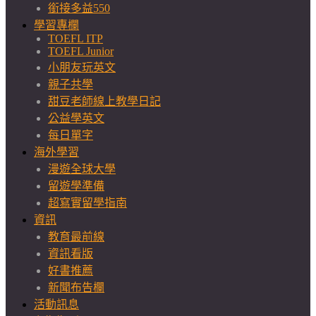
銜接多益550
學習專欄
TOEFL ITP
TOEFL Junior
小朋友玩英文
親子共學
甜豆老師線上教學日記
公益學英文
每日單字
海外學習
漫遊全球大學
留遊學準備
超寫實留學指南
資訊
教育最前線
資訊看版
好書推薦
新聞布告欄
活動訊息