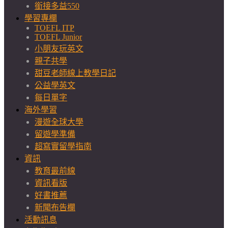
銜接多益550
學習專欄
TOEFL ITP
TOEFL Junior
小朋友玩英文
親子共學
甜豆老師線上教學日記
公益學英文
每日單字
海外學習
漫遊全球大學
留遊學準備
超寫實留學指南
資訊
教育最前線
資訊看版
好書推薦
新聞布告欄
活動訊息