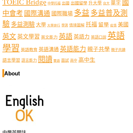
TOEIC Bridge
國
單字
出國留學
升大學
出國
中學托福
台大
多益
多益普及測
中會考
國際溝通
國際職場
驗
多益測驗
托福
留學
美國
大學
情境圖解
學測
大學排行
疫情
英語
英文
英語
英文學習
英語力
英文能力
英語口說
學習
英語能力
親子共學
英語溝通
英語教育
親子共讀
閱讀
高中生
語言學習
語言能力
面試
高中
雙語
About
中學英閱誌