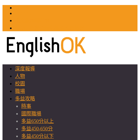
TOEIC
TOEFL
英文教師聯誼會
GEAT 台灣全球化教育推廣協會
深度報導
人物
校園
職場
多益攻略
時事
國際職場
多益650分以上
多益450-650分
多益450分以下