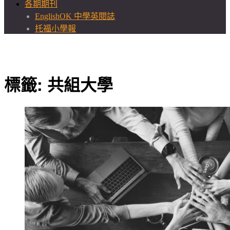
各期期刊
EnglishOK 中學英閱誌
托福小學報
標籤:
共組大學