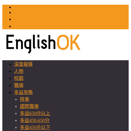
TOEIC
TOEFL
英文教師聯誼會
GEAT 台灣全球化教育推廣協會
深度報導
人物
校園
職場
多益攻略
時事
國際職場
多益650分以上
多益450-650分
多益450分以下