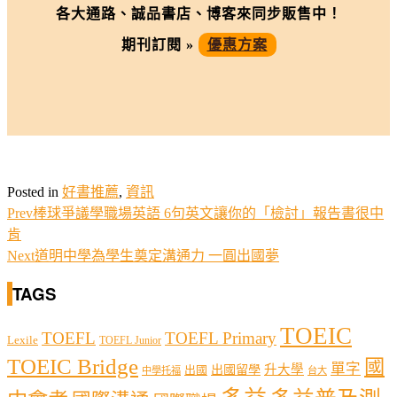
各大通路、誠品書店、博客來同步販售中！
期刊訂閱 »
優惠方案
Posted in
好書推薦
,
資訊
Prev
棒球爭議學職場英語 6句英文讓你的「檢討」報告書很中
肯
Next
道明中學為學生奠定溝通力 一圓出國夢
TAGS
TOEIC
TOEFL
TOEFL Primary
Lexile
TOEFL Junior
TOEIC Bridge
國
單字
出國留學
升大學
出國
中學托福
台大