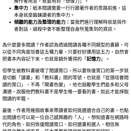
解作者用意，就要用到「想像力」。
集中力：
紙本閱讀需要一行行跟著作者的思路前進，這
本身就是鍛鍊讀者的集中力。
傾聽的能力及整理的能力：
當我們進行理解時就是與作
者對話，過程中會不斷整理自身所蒐集到的資訊。
為什麼要多閱讀？作者認為透過閱讀各種不同類型的書籍，可
以從不同角度培養這五種力量，只要好好運用這五力，自然會
把書本內容記下來，也就是額外獲得的
「
記憶力
」
。
但學生被教科書破壞了閱讀胃口，所以要恢復胃口的第一步就
是切斷「讀書」和「教科書」間的等號，也就是「從頭培養閱
讀的胃口」，不再「聞書色變」，他也鼓勵學生們能多和父母
溝通，說服他們教科書不是學生唯一要看的書，如此才能掙脫
閱讀的牢籠。
最後，作者用幾個故事來帶讀者如何挑選適合自己的書，也點
出閱讀也可以是一位自己感興趣的「人」。想知道書在網路時
代的角色、如何恢復閱讀胃口、如何選書和選人，相信無