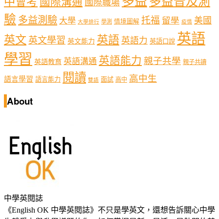
多益
多益普及測
中會考
國際溝通
國際職場
驗
多益測驗
托福
留學
美國
大學
情境圖解
學測
大學排行
疫情
英語
英文
英語
英文學習
英語力
英文能力
英語口說
學習
英語能力
親子共學
英語溝通
英語教育
親子共讀
閱讀
高中生
語言學習
語言能力
面試
高中
雙語
About
中學英閱誌
《English OK 中學英閱誌》不只是學英文，還想告訴關心中學