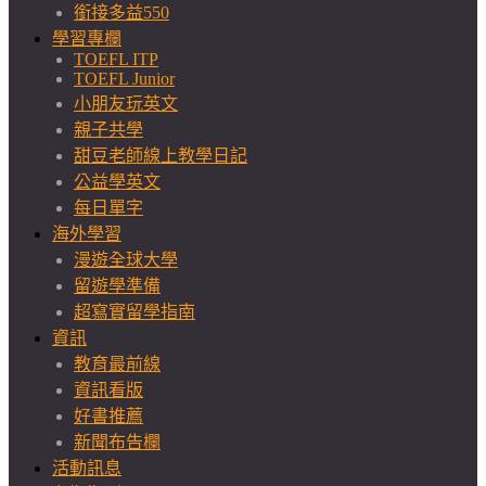
銜接多益550
學習專欄
TOEFL ITP
TOEFL Junior
小朋友玩英文
親子共學
甜豆老師線上教學日記
公益學英文
每日單字
海外學習
漫遊全球大學
留遊學準備
超寫實留學指南
資訊
教育最前線
資訊看版
好書推薦
新聞布告欄
活動訊息