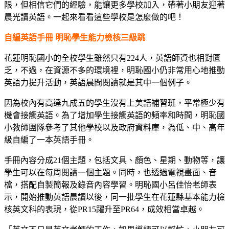
限，但相信它們的經驗，能讓更多學校加入，帶著小朋友迎著
晨光讀英語。一起來看看這些學校是怎麼做的吧！
自編英語手冊 明恥學生能力檢核三級跳
花蓮明恥國小的全校學生雖然只有224人，英語師資也相對匱
乏，不過，在資源不多的環境裡，明恥國小仍非常用心地推動
英語力提升活動，英語晨間閱讀就是其中一個例子。
因為校內有高達九成五的學生沒有上美語補習班，平常極少有
機會接觸英語。為了增加學生接觸英語的頻率和時間，明恥國
小教師團隊參考了其他學校以及政府資料庫，為低、中、高年
級自編了一本英語手冊。
手冊內容分成21個主題，包括文具、顏色、星期、動物等，讓
學生可以在每周閱讀一個主題。同時，也透過電視畫面、音
檔，搭配自製簡報及錄音內容學習。明恥國小呂佳怡老師表
示，開始推動英語晨讀以後，同一批學生在花蓮縣基本能力檢
核英文科的表現，從PR15躍升至PR64，成效相當卓越。