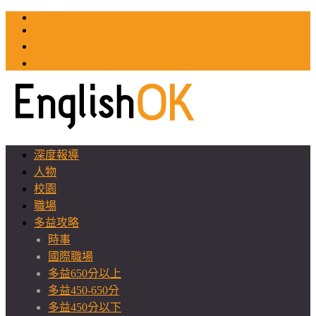
TOEIC
TOEFL
英文教師聯誼會
GEAT 台灣全球化教育推廣協會
深度報導
人物
校園
職場
多益攻略
時事
國際職場
多益650分以上
多益450-650分
多益450分以下