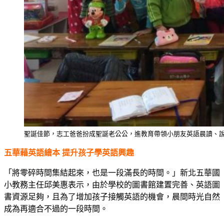
聖誕佳節，志工爸爸扮成聖誕老公公，進教育帶領小朋友英語晨讀、
五華藉英語繪本 提升孩子學英語興趣
「將零碎時間集結起來，也是一段滿長的時間。」新北五華國
小教務主任邱美惠表示，由於學校的圖書館建置完善、英語圖
書資源足夠，且為了增加孩子接觸英語的機會，晨間時光自然
成為再適合不過的一段時間。