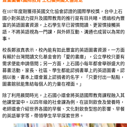
豐富圖書x國際教育 上石獲英國文協肯定
在107年度剛獲得英國文化協會認證的國際學校獎，台中上石
國小對英語力提升及國際教育的推行是有目共睹。透過校內豐
富的英語圖書資源，上石學生早已習慣閱讀、更習慣接觸英
語，不將英語視為一門課，與外師互動、溝通也成習以為常的
事。
校長鄭淑真表示，校內能有如此豐富的英語圖書資源，一方面
有賴於台灣閱讀文化基金會的「愛的書庫」，公立學校只要有
需求便能申請借閱；另一方面，上石國小每年都會舉辦盛大的
募書活動，家長、社區、學生都能認捐書單上的英語圖書。認
捐以後，書本上還會蓋上認捐者的名字，「只要付出一點點，
圖書館就能集結每個人的力量在裡面。」
除了利用晨間時光，上石國小還會將英語國際教育課程融入其
他課堂當中。以四年級的社會課為例，在談到飲食及營養時，
老師還會介紹世界各國的早餐、文化對飲食型態的影響、早餐
的英語單字等，帶領學生早早探索世界。