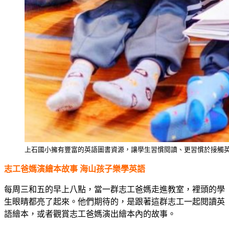
上石國小擁有豐富的英語圖書資源，讓學生習慣閱讀、更習慣於接觸
志工爸媽演繪本故事 海山孩子樂學英語
每周三和五的早上八點，當一群志工爸媽走進教室，裡頭的學
生眼睛都亮了起來。他們期待的，是跟著這群志工一起閱讀英
語繪本，或者觀賞志工爸媽演出繪本內的故事。