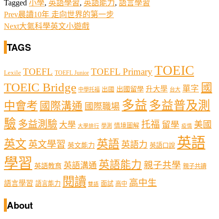
Tagged
小學
,
英語學習
,
英語能力
,
語言學習
Prev
晨讀10年 走向世界的第一步
Next
大氣科學英文小遊戲
TAGS
TOEIC
TOEFL
TOEFL Primary
Lexile
TOEFL Junior
TOEIC Bridge
國
單字
出國留學
升大學
出國
中學托福
台大
多益
多益普及測
中會考
國際溝通
國際職場
驗
多益測驗
托福
留學
美國
大學
情境圖解
學測
大學排行
疫情
英語
英文
英語
英文學習
英語力
英文能力
英語口說
學習
英語能力
親子共學
英語溝通
英語教育
親子共讀
閱讀
高中生
語言學習
語言能力
面試
高中
雙語
About