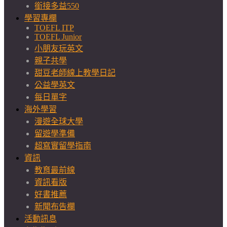
銜接多益550
學習專欄
TOEFL ITP
TOEFL Junior
小朋友玩英文
親子共學
甜豆老師線上教學日記
公益學英文
每日單字
海外學習
漫遊全球大學
留遊學準備
超寫實留學指南
資訊
教育最前線
資訊看版
好書推薦
新聞布告欄
活動訊息