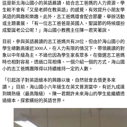
這是新北海山國小的英語晨讀，結合志工爸媽的人力資源，學
生較不會有「又是老師在教英語」的感覺，有效提升小朋友學
英語的興趣和樂趣。此外，志工爸媽還會配合節慶，舉辦活動
或主題書展，「有一位志工爸爸是英國人，聖誕節的時候還扮
成聖誕老公公呢！」海山國小教務主任陳一君笑著說。
目前，參與英語晨讀的志工爸媽共有28位，但由於海山國小的
學生總數高達近3000人，在人力有限的情況下，帶領晨讀的對
象以中年級為主。不過也因為學生家長眾多，在徵選志工爸媽
時也相對容易，透過口耳相傳、一個介紹一個的方式，海山國
小的志工爸媽團隊得以持續維持一定的人數。
「引起孩子對英語繪本的興趣以後，自然就會去借更多來
讀。」目前，海山國小六年級生在英文普測當中，有近九成達
到精熟級（最高階級）。陳一君期許未來海山的學生能繼續透
過繪本，探索繽紛的英語世界。