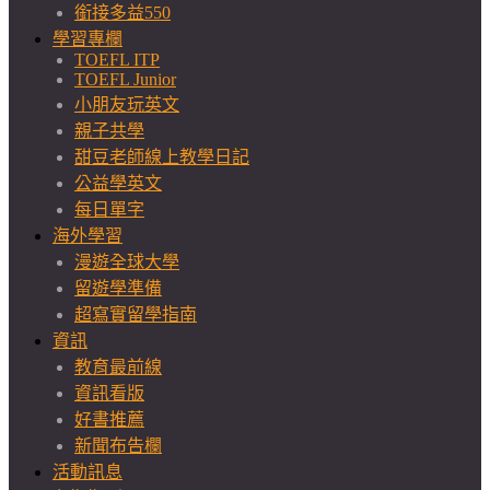
銜接多益550
學習專欄
TOEFL ITP
TOEFL Junior
小朋友玩英文
親子共學
甜豆老師線上教學日記
公益學英文
每日單字
海外學習
漫遊全球大學
留遊學準備
超寫實留學指南
資訊
教育最前線
資訊看版
好書推薦
新聞布告欄
活動訊息