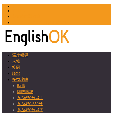
TOEIC
TOEFL
英文教師聯誼會
GEAT 台灣全球化教育推廣協會
深度報導
人物
校園
職場
多益攻略
時事
國際職場
多益650分以上
多益450-650分
多益450分以下