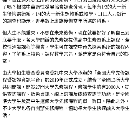
了嗎？根據中華適性發展協會調查發現，每年有1/3的大一新
生後悔選錯系，1/4的大一新生想轉系或轉學。1111人力銀行
的調查也顯示，近半數上班族後悔當年所選的科系。
但人生不能重來，不想在未來後悔，現在就要好好了解自己到
底要什麼。各大學開辦的先修課提供高中生修習系上課程、全
校性通識課程等機會，學生可在課堂中預先探索系所的課程內
容，了解系上特色、課程教學宗旨，並確定是否符合自己的期
望。
由大學招生聯合委員會委託中央大學承辦的「全國大學先修課
程暨認證資訊平台」於2019年正式成立，結合了全國13所大學
共同開課，開設27門大學先修課程，修課學生約有2000人，提
供查詢課程、抵免資訊、線上選課及成績查詢等功能，是全國
準大學生及高中生選修大學先修課程的單一窗口。除此之外，
不少大學也各自開辦先修課程，協助準大學生快速融入大學生
活。