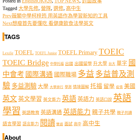
Posted in
EnglishOK#26
,
TOP NEWS
,
封面故事
Tagged
大學先修
,
營隊
,
選修
,
高中生
Prev
薇閣中學柯梓筠 用英語作為學習新知的工具
Next
想瘦首先要懂吃 看健康飲食法學英文
TAGS
TOEIC
TOEFL
TOEFL Primary
Lexile
TOEFL Junior
TOEIC Bridge
國
單字
出國留學
升大學
出國
中學托福
台大
多益
多益普及測
中會考
國際溝通
國際職場
驗
多益測驗
托福
留學
美國
大學
情境圖解
學測
大學排行
疫情
英語
英文
英語
英文學習
英語力
英文能力
英語口說
學習
英語能力
親子共學
英語溝通
英語教育
親子共讀
閱讀
高中生
語言學習
語言能力
面試
高中
雙語
About