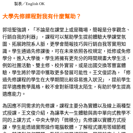
製表／English OK
大學先修課程對我有什麼幫助？
郭培聖強調，「不論是在課堂上或是職場，簡報是分享觀念、
行銷自我的利器」，課程可以幫助學生提前體驗大學課堂氛
圍、拓展跨院系人脈，更學會簡報技巧與行銷自我等實用知
識。學生通過先修課後，可在未來依照各校規定，抵修或免修
學分。進入大學後，學生將擁有更充分的時間規畫大學生活，
例如社團活動、雙主修、校外實習，或是出國交換等豐富體
驗，學生將於學涯中獲取更多發展可能性。王文俊認為，「修
過先修課程的學生在大學期間比較容易進入狀況」，提前學生
提早適應教學風格，較不會對新環境太陌生，有助於學生提高
適應能力。
為因應不同需求的先修課，課程主要分為實體以及線上兩種型
式授課，王文俊介紹，為讓準大一生體驗與高中單向式教學不
同的上課方式，中央大學的「微積分」先修課以實體方式授
課，學生能透過實際操作電腦軟體，了解程式運用等細節概