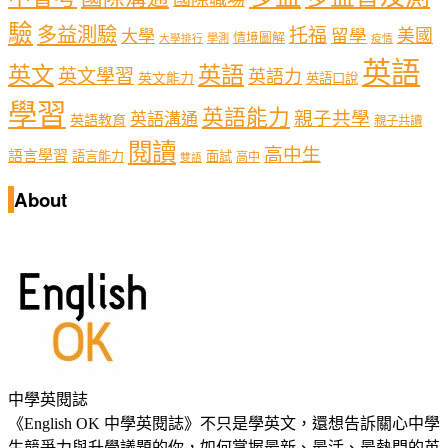
驗
多益測驗
托福
留學
美國
大學
情境圖解
學測
大學排行
疫情
英語
英文
英語
英文學習
英語力
英文能力
英語口說
學習
英語能力
親子共學
英語溝通
英語教育
親子共讀
閱讀
高中生
語言學習
語言能力
面試
高中
雙語
About
中學英閱誌
《English OK 中學英閱誌》不只是學英文，還想告訴關心中學
生競爭力與升學議題的你，如何掌握最新、最活、最熱門的英