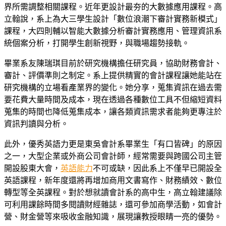
界所需調整相關課程。近年更設計最夯的大數據應用課程。高
立翰說，系上為大三學生設計「數位浪潮下審計實務新模式」
課程，大四則輔以智能大數據分析審計實務應用、管理資訊系
統個案分析，打開學生創新視野，與職場趨勢接軌。
畢業系友陳瑞琪目前於研究機構擔任研究員，協助財務會計、
審計、評價準則之制定。系上提供精實的會計課程讓她能站在
研究機構的立場看產業界的變化。她分享，蒐集資訊在過去需
要花費大量時間及成本，現在透過各種數位工具不但縮短資料
蒐集的時間也降低蒐集成本，讓各類資訊需求者能夠更專注於
資訊判讀與分析。
此外，優秀英語力更是東吳會計系畢業生「有口皆碑」的原因
之一，大型企業或外商公司會計師，經常需要與跨國公司主管
開設股東大會，
英語能力
不可或缺，因此系上不僅早已開設全
英語課程，新年度還將再增加商用文書寫作、財務績效、數位
轉型等全英課程。對於想就讀會計系的高中生，高立翰建議除
可利用課餘時間多閱讀財經雜誌，還可參加商學活動，如會計
營、財金營等來吸收金融知識，展現讓教授眼睛一亮的優勢。