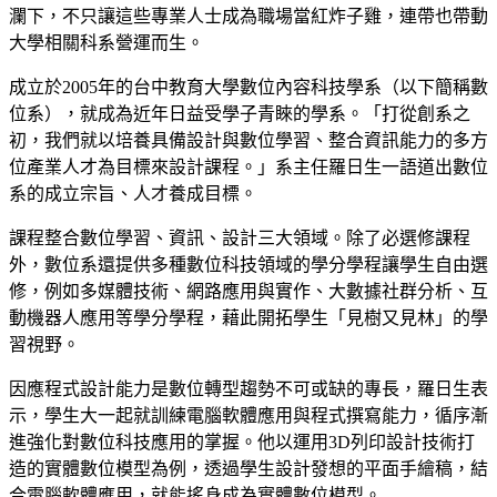
瀾下，不只讓這些專業人士成為職場當紅炸子雞，連帶也帶動
大學相關科系營運而生。
成立於2005年的台中教育大學數位內容科技學系（以下簡稱數
位系），就成為近年日益受學子青睞的學系。「打從創系之
初，我們就以培養具備設計與數位學習、整合資訊能力的多方
位產業人才為目標來設計課程。」系主任羅日生一語道出數位
系的成立宗旨、人才養成目標。
課程整合數位學習、資訊、設計三大領域。除了必選修課程
外，數位系還提供多種數位科技領域的學分學程讓學生自由選
修，例如多媒體技術、網路應用與實作、大數據社群分析、互
動機器人應用等學分學程，藉此開拓學生「見樹又見林」的學
習視野。
因應程式設計能力是數位轉型趨勢不可或缺的專長，羅日生表
示，學生大一起就訓練電腦軟體應用與程式撰寫能力，循序漸
進強化對數位科技應用的掌握。他以運用3D列印設計技術打
造的實體數位模型為例，透過學生設計發想的平面手繪稿，結
合電腦軟體應用，就能搖身成為實體數位模型。