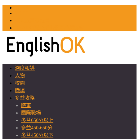
TOEIC
TOEFL
英文教師聯誼會
GEAT 台灣全球化教育推廣協會
深度報導
人物
校園
職場
多益攻略
時事
國際職場
多益650分以上
多益450-650分
多益450分以下