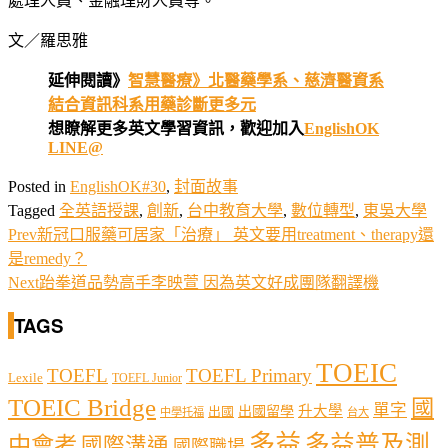
處理人員、金融理財人員等。
文／羅思雅
延伸閱讀》
智慧醫療》北醫藥學系、慈濟醫資系
結合資訊科系用藥診斷更多元
想瞭解更多英文學習資訊，歡迎加入
EnglishOK
LINE@
Posted in
EnglishOK#30
,
封面故事
Tagged
全英語授課
,
創新
,
台中教育大學
,
數位轉型
,
東吳大學
Prev
新冠口服藥可居家「治療」 英文要用treatment、therapy還
是remedy？
Next
跆拳道品勢高手李映萱 因為英文好成團隊翻譯機
TAGS
TOEIC
TOEFL
TOEFL Primary
Lexile
TOEFL Junior
TOEIC Bridge
國
單字
出國留學
升大學
出國
中學托福
台大
多益
多益普及測
中會考
國際溝通
國際職場