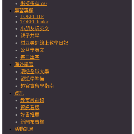
銜接多益550
學習專欄
TOEFL ITP
TOEFL Junior
小朋友玩英文
親子共學
甜豆老師線上教學日記
公益學英文
每日單字
海外學習
漫遊全球大學
留遊學準備
超寫實留學指南
資訊
教育最前線
資訊看版
好書推薦
新聞布告欄
活動訊息