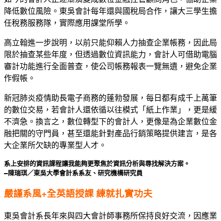
降低數位風險。東吳會計每年還與國稅局合作，讓大三學生擔
任稅務服務隊，實際應用課堂所學。
高立翰進一步說明，以前只能仰賴人力抽查企業帳務，因此局
限於抽查某些年度，但透過數位資訊能力，會計人可借助電腦
審計功能進行全面普查，使公司帳務報表一覽無遺，避免企業
作假帳。
新冠肺炎疫情助長電子商務的蓬勃發展，每日都有成千上萬筆
的數位交易，若會計人還依循以往模式「紙上作業」，更是緩
不濟急。換言之，數位轉型下的會計人，更像是為企業數位金
融把關的守門員，甚至還能針對產品行銷策略提供建言，是各
大企業所欠缺的專業型人才。
系上安排的資訊課程讓我能夠更聚焦於資訊分析與尋找解決方案。
―陳瑞琪／東吳大學會計系系友、研究機構研究員
嚴謹系風+全英語授課 練就扎實功夫
東吳會計系長年來與四大會計師事務所保持良好交流，因應業