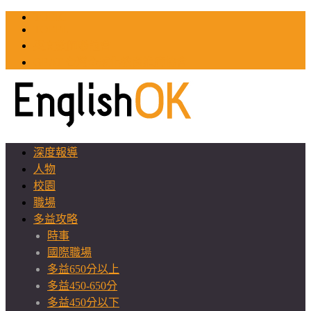
TOEIC
TOEFL
英文教師聯誼會
GEAT 台灣全球化教育推廣協會
深度報導
人物
校園
職場
多益攻略
時事
國際職場
多益650分以上
多益450-650分
多益450分以下