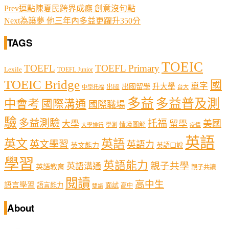
Prev
逗點陳夏民跨界成癮 創意沒句點
Next
為築夢 他三年內多益更躍升350分
TAGS
TOEIC
TOEFL
TOEFL Primary
Lexile
TOEFL Junior
TOEIC Bridge
國
單字
出國留學
升大學
出國
中學托福
台大
多益
多益普及測
中會考
國際溝通
國際職場
驗
多益測驗
托福
留學
美國
大學
情境圖解
學測
大學排行
疫情
英語
英文
英語
英文學習
英語力
英文能力
英語口說
學習
英語能力
親子共學
英語溝通
英語教育
親子共讀
閱讀
高中生
語言學習
語言能力
面試
高中
雙語
About