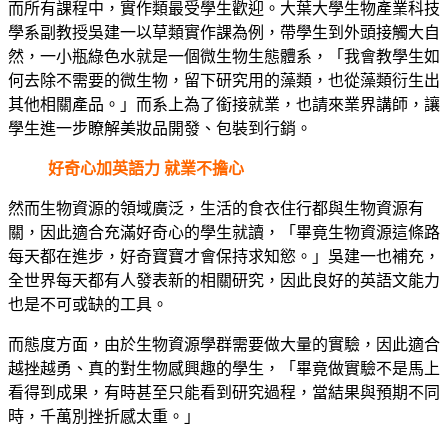
而所有課程中，實作類最受學生歡迎。大葉大學生物產業科技
學系副教授吳建一以草類實作課為例，帶學生到外頭接觸大自
然，一小瓶綠色水就是一個微生物生態體系，「我會教學生如
何去除不需要的微生物，留下研究用的藻類，也從藻類衍生出
其他相關產品。」而系上為了銜接就業，也請來業界講師，讓
學生進一步瞭解美妝品開發、包裝到行銷。
好奇心加英語力 就業不擔心
然而生物資源的領域廣泛，生活的食衣住行都與生物資源有
關，因此適合充滿好奇心的學生就讀，「畢竟生物資源這條路
每天都在進步，好奇寶寶才會保持求知慾。」吳建一也補充，
全世界每天都有人發表新的相關研究，因此良好的英語文能力
也是不可或缺的工具。
而態度方面，由於生物資源學群需要做大量的實驗，因此適合
越挫越勇、真的對生物感興趣的學生，「畢竟做實驗不是馬上
看得到成果，有時甚至只能看到研究過程，當結果與預期不同
時，千萬別挫折感太重。」