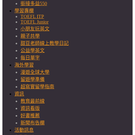
銜接多益550
學習專欄
TOEFL ITP
TOEFL Junior
小朋友玩英文
親子共學
甜豆老師線上教學日記
公益學英文
每日單字
海外學習
漫遊全球大學
留遊學準備
超寫實留學指南
資訊
教育最前線
資訊看版
好書推薦
新聞布告欄
活動訊息