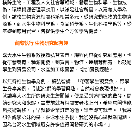
橫跨生物、工程及人文社會等領域，發展生物科學、生物技
術、環境資源管理等應用，以滿足社會所需。以嘉義大學為
例，該校生物資源相關科系相當多元，從研究動植物的生物資
源系，到水生生物科學系、食品科學系、生化科技學系等，從
基礎到應用實習，皆提供學生全方位學習機會。
實際執行 生物研究超有趣
嘉大水生生物系教授賴弘智表示，課程內容從研究到應用，也
從研發養育、種源開發，到買賣、物流、運銷等都有，也鼓勵
學生到貿易公司、水產加工廠實習， 增加實務經驗。
以無脊椎生物學為例， 賴弘智說：「帶著學生觀賞魚， 跟學
生分享案例， 引起他們的學習興趣，自然就會表現很好。」
就讀嘉大水生所的研究生詹闓慬，便是受到這門課的啟發，開
始研究大和米蝦，畢業前就有相關業者找上門，希望詹闓慬能
夠技術轉移，早早就被企業訂走的他，畢業即可就業。「我最
想告訴學弟妹的是，來念水生系後，我從沒擔心過就業問題，
因為台灣水生領域還有許多值得開發研究的市場。」