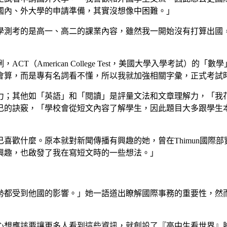
國內、外大學的申請準備，其實沒想像中困難。」
學測考的是高一、高二的課業內容，雖然我一開始沒有打算出國
T（American College Test，美國大學入學考試）
會算，而是專有名詞看不懂，所以我就加強相關字彙，正式考試
力；其他如「英語」和「閱讀」是評量文法和文章理解力，「我
己的訣竅，「學校會從短文內容了解學生，因此題目大多跟學生
歡什麼。原本就對新聞傳播有興趣的她，曾在Thimun國際部實習
興趣，也啟發了我在寫短文時的一些想法。」
勢都受到他國的影響。」她一語道出瞭解國際事務的重要性，然
心想應該要讓更多人看到這些資訊，就創設了『高中生看世界』