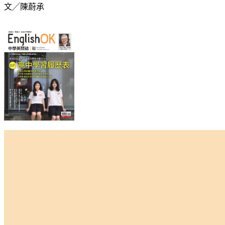
文╱陳蔚承