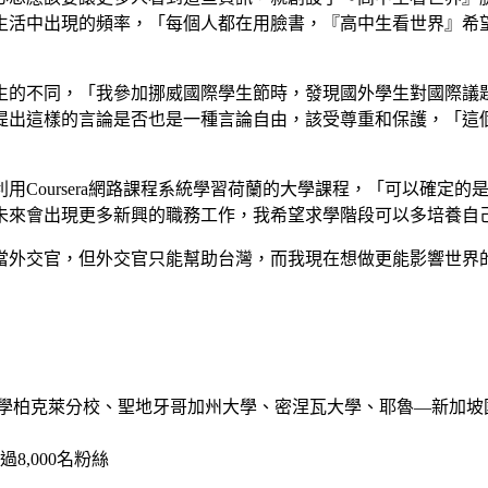
生活中出現的頻率，「每個人都在用臉書，『高中生看世界』希
生的不同，「我參加挪威國際學生節時，發現國外學生對國際議
提出這樣的言論是否也是一種言論自由，該受尊重和保護，「這
用Coursera網路課程系統學習荷蘭的大學課程，「可以確定
未來會出現更多新興的職務工作，我希望求學階段可以多培養自
當外交官，但外交官只能幫助台灣，而我現在想做更能影響世界
學柏克萊分校、聖地牙哥加州大學、密涅瓦大學、耶魯―新加坡
8,000名粉絲