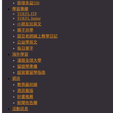
銜接多益550
學習專欄
TOEFL ITP
TOEFL Junior
小朋友玩英文
親子共學
甜豆老師線上教學日記
公益學英文
每日單字
海外學習
漫遊全球大學
留遊學準備
超寫實留學指南
資訊
教育最前線
資訊看版
好書推薦
新聞布告欄
活動訊息