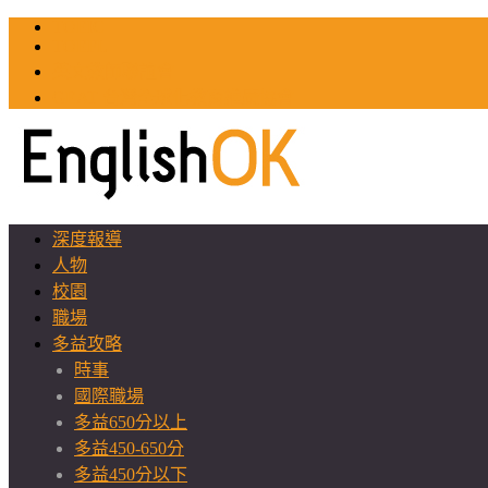
TOEIC
TOEFL
英文教師聯誼會
GEAT 台灣全球化教育推廣協會
深度報導
人物
校園
職場
多益攻略
時事
國際職場
多益650分以上
多益450-650分
多益450分以下