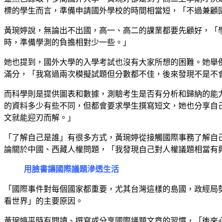
標的學生而言，準備申請國外學校的時間相當短，「不過兼顧
黃琬婷說，無論出不出國，高一、高二的課業都要先顧好，「
時，準備學測的負擔相對少一些。」
她也提到，國外大學的入學考試也沒有大家所想的困難。她舉例，AC
滿分，「我寫過兩次模擬試題但分數都不佳，後來發現不是不
而科學則是提供圖表和數據，測驗考生是否有分析和歸納的能
的資料多少有些不同，但都會要求學生撰寫短文，她也分享自
文就能迎刃而解。」
「了解自己是誰」有很多方式，黃琬婷從接觸國際事務了解自己喜
論關於中國、西藏人權問題，「我發現自己對人權議題相當有
用臉書讓國際議題滲透生活
「國際事件對每個國家都重要，尤其台灣這樣的島國，政經局
看世界」的主要原因。
黃琬婷平時有閱讀、撰寫或分享國際議題文章的習慣，「後來