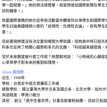
學一起經營。」她的想法很簡單，就是想增加國際新聞在學生
訊的機會。」
熱愛國際事務的她也從參與活動當中體會到台灣學生和國際學
學生討論美國總統川普的「歧視性、仇視性言論」，就有學生
度。」
目前黃琬婷還沒有決定要到哪間大學就讀，但她高中時已經先利
科系也反映了她關心趨勢和多元的志趣，「科技越來越發達，
至於未來期望做什麼工作呢？她慧黠地說：「小時候的心願是
心莘莘學子對未來的衝勁和理想。
About 黃琬婷
出生：1998年
學校：台南女中語文資優班三年級
錄取學校： 國立臺灣大學外文系及國企系、北京大學、加州大
英語程度：學測15級分
其他： 創立「高中生看世界」計畫及臉書粉絲團， 目前已有超過